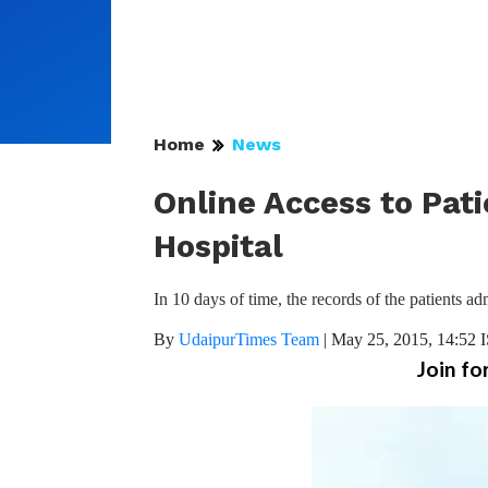
Home
News
Online Access to Pat
Hospital
In 10 days of time, the records of the patients a
By
UdaipurTimes Team
|
May 25, 2015, 14:52 
Join fo