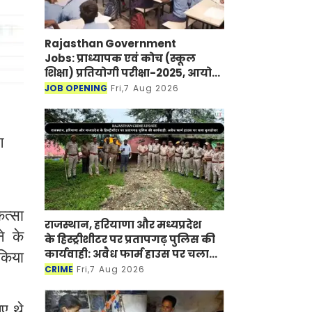
Rajasthan Government
Jobs: प्राध्यापक एवं कोच (स्कूल
शिक्षा) प्रतियोगी परीक्षा-2025, आयोग
ने जारी की हिंदी विषय की विचारित
JOB OPENING
Fri,7 Aug 2026
सूची
ग
ित्सा
राजस्थान, हरियाणा और मध्यप्रदेश
े के
के हिस्ट्रीशीटर पर प्रतापगढ़ पुलिस की
कार्यवाही: अवैध फार्म हाउस पर चला
 किया
बुलडोजर
CRIME
Fri,7 Aug 2026
ए थे