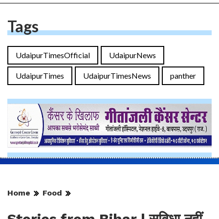
Tags
UdaipurTimesOfficial
UdaipurNews
UdaipurTimes
UdaipurTimesNews
panther
Home
Food
Stories from Bihar | सुविधा नहीं,