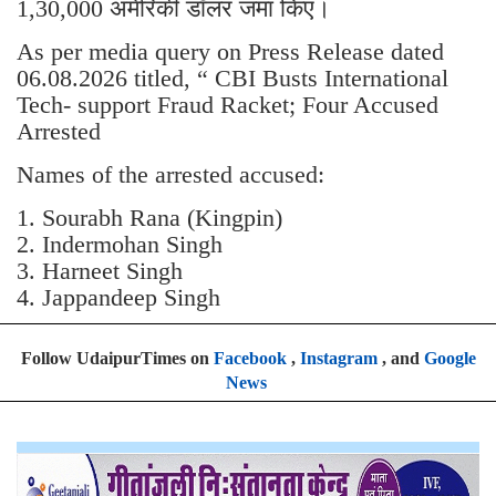
1,30,000 अमेरिकी डॉलर जमा किए।
As per media query on Press Release dated
06.08.2026 titled, “ CBI Busts International
Tech- support Fraud Racket; Four Accused
Arrested
Names of the arrested accused:
1. Sourabh Rana (Kingpin)
2. Indermohan Singh
3. ⁠Harneet Singh
4. ⁠Jappandeep Singh
Follow UdaipurTimes on
Facebook
,
Instagram
, and
Google
News