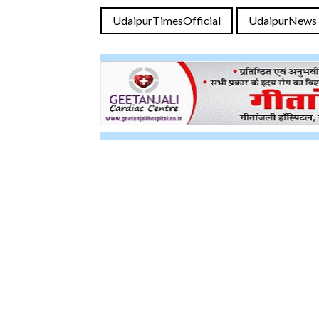
UdaipurTimesOfficial
UdaipurNews