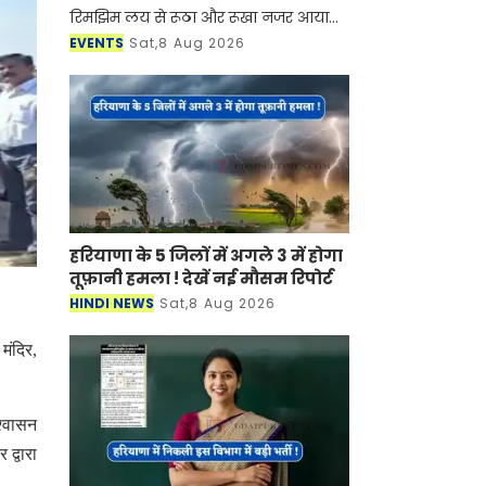
रिमझिम लय से रूठा और रूखा नजर आया
लेकिन शिल्पग्राम स्थित दर्पण सभागार मे
EVENTS
Sat,8 Aug 2026
सुरों की अपनी ऋतु हौले से आकार ले रही
थी। जिसमें कहीं राग म
हरियाणा के 5 जिलों में अगले 3 में होगा
तूफ़ानी हमला ! देखें नई मौसम रिपोर्ट
HINDI NEWS
Sat,8 Aug 2026
मंदिर,
श्वासन
द्वारा