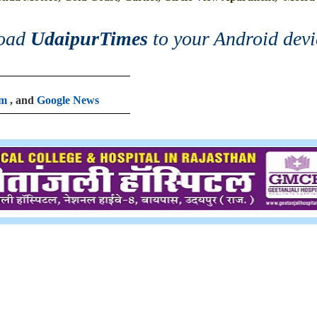
oad
UdaipurTimes
to your Android devi
am
, and
Google News