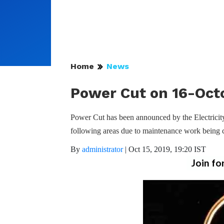
Home
News
Power Cut on 16-Octo
Power Cut has been announced by the Electricit
following areas due to maintenance work being c
By
administrator
|
Oct 15, 2019, 19:20 IST
Join fo