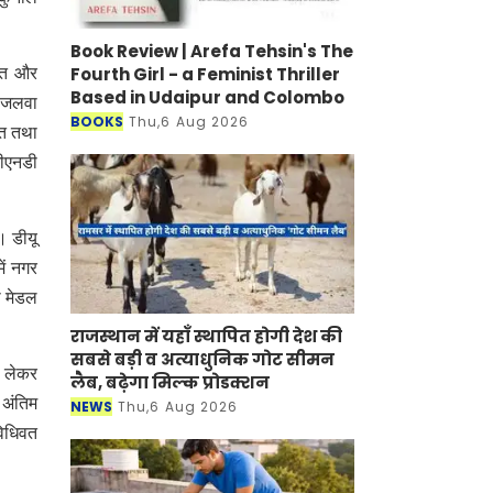
Book Review | Arefa Tehsin's The
Fourth Girl - a Feminist Thriller
रजत और
Based in Udaipur and Colombo
ा जलवा
BOOKS
Thu,6 Aug 2026
जत तथा
जीएनडी
। डीयू
ें नगर
ो मेडल
राजस्थान में यहाँ स्थापित होगी देश की
सबसे बड़ी व अत्याधुनिक गोट सीमन
ो लेकर
लैब, बढ़ेगा मिल्क प्रोडक्शन
 अंतिम
NEWS
Thu,6 Aug 2026
विधिवत