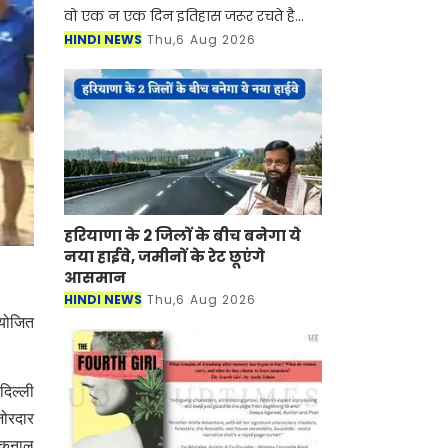
वो एक न एक दिन इतिहास जरूर रचते है
आज हम आपको ऐसी ही कहानी बताने जा रहे
HINDI NEWS
Thu,6 Aug 2026
है जिसने किसान का बेटा होकर भी सबसे
कम उम्र में कले
हरियाणा के 2 जिलों के बीच बनेगा ये
नया हाईवे, जमीनों के रेट छूएंगे
आसमान
HINDI NEWS
Thu,6 Aug 2026
आयोजित
दिल्ली
जोरदार
 कुनाल