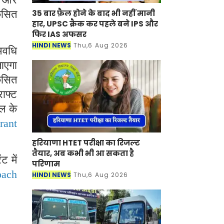
35 बार फ़ैल होने के बाद भी नहीं मानी
िकसित
हार, UPSC क्रैक कर पहले बने IPS और
फिर IAS अफसर
HINDI NEWS
Thu,6 Aug 2026
 अवधि
ाएगा
कसित
ाफ्ट
ाल के
rant
हरियाणा HTET परीक्षा का रिजल्ट
तैयार, अब कभी भी आ सकता है
ट में
परिणाम
oach
HINDI NEWS
Thu,6 Aug 2026