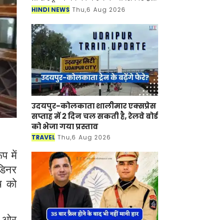
जिला शिक्षा अधिकारियों से रिपोर्ट मांगी है,
HINDI NEWS
Thu,6 Aug 2026
साथ ही उन्हें दस्ती तौर पर इनकी फ
उदयपुर-कोलकाता शालीमार एक्सप्रेस
सप्ताह में 2 दिन चल सकती है, रेलवे बोर्ड
को भेजा गया प्रस्ताव
TRAVEL
Thu,6 Aug 2026
 में
 डिनर
च को
की ओर