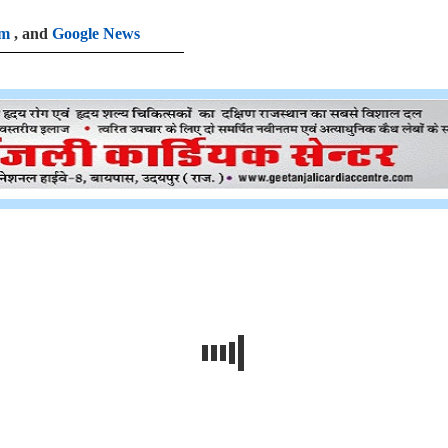
am
, and
Google News