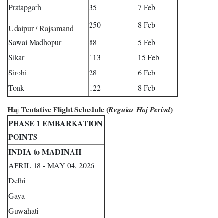
Pratapgarh
35
7 Feb
250
8 Feb
Udaipur / Rajsamand
Sawai Madhopur
88
5 Feb
Sikar
113
15 Feb
Sirohi
28
6 Feb
Tonk
122
8 Feb
Haj Tentative Flight Schedule (
)
Regular Haj Period
PHASE 1 EMBARKATION
POINTS
INDIA to MADINAH
APRIL 18 - MAY 04, 2026
Delhi
Gaya
Guwahati