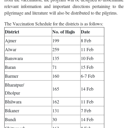
relevant information and important directions pertaining to the
pilgrimage and literature will also be distributed to the pilgrims.
The Vaccination Schedule for the districts is as follows:
District
No. of Hajis
Date
Ajmer
199
8 Feb
Alwar
259
11 Feb
Banswara
135
10 Feb
Baran
71
15 Feb
Barmer
160
6-7 Feb
Bharatpur/
165
14 Feb
Dholpur
Bhilwara
162
11 Feb
Bikaner
131
7 Feb
Bundi
30
14 Feb