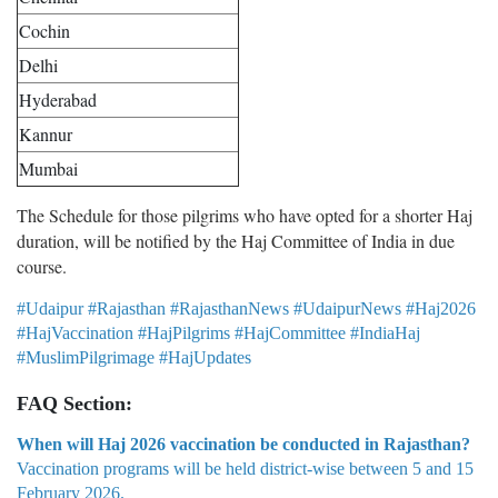
Cochin
Delhi
Hyderabad
Kannur
Mumbai
The Schedule for those pilgrims who have opted for a shorter Haj
duration, will be notified by the Haj Committee of India in due
course.
#Udaipur #Rajasthan #RajasthanNews #UdaipurNews #Haj2026
#HajVaccination #HajPilgrims #HajCommittee #IndiaHaj
#MuslimPilgrimage #HajUpdates
FAQ Section:
When will Haj 2026 vaccination be conducted in Rajasthan?
Vaccination programs will be held district-wise between 5 and 15
February 2026.