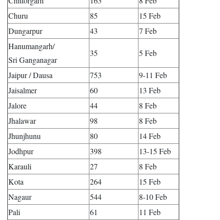
Chittorgarh
163
8 Feb
Churu
85
15 Feb
Dungarpur
43
7 Feb
Hanumangarh/
35
5 Feb
Sri Ganganagar
Jaipur / Dausa
753
9-11 Feb
Jaisalmer
60
13 Feb
Jalore
44
8 Feb
Jhalawar
98
8 Feb
Jhunjhunu
80
14 Feb
Jodhpur
398
13-15 Feb
Karauli
27
8 Feb
Kota
264
15 Feb
Nagaur
544
8-10 Feb
Pali
61
11 Feb