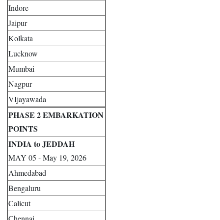
Indore
Jaipur
Kolkata
Lucknow
Mumbai
Nagpur
VIjayawada
PHASE 2 EMBARKATION
POINTS
INDIA to JEDDAH
MAY 05 - May 19, 2026
Ahmedabad
Bengaluru
Calicut
Chennai