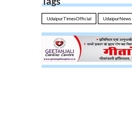
Tags
UdaipurTimesOfficial
UdaipurNews