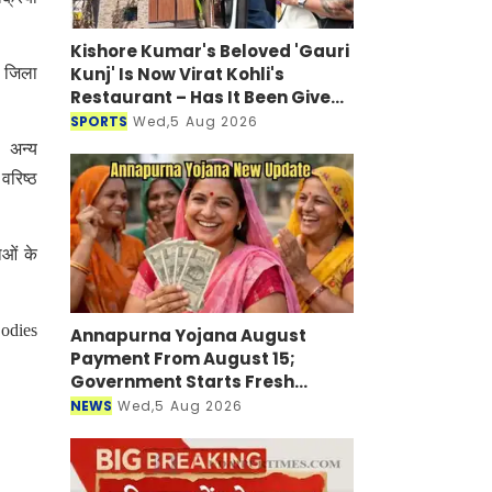
Kishore Kumar's Beloved 'Gauri
Kunj' Is Now Virat Kohli's
ी जिला
Restaurant – Has It Been Given
a New Look?
SPORTS
Wed,5 Aug 2026
ा। अन्य
 वरिष्ठ
ाओं के
ies
Annapurna Yojana August
Payment From August 15;
Government Starts Fresh
Verification Drive
NEWS
Wed,5 Aug 2026