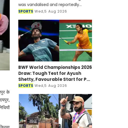
was vandalised and reportedly
targeted with a petrol bomb shortly
SPORTS
Wed,5 Aug 2026
after he joined a virtual press
conference alongside Sheikh Hasi
BWF World Championships 2026
Draw: Tough Test for Ayush
Shetty, Favourable Start for PV
Sindhu
SPORTS
Wed,5 Aug 2026
पुर के
दयपुर,
िधियों
क्रिया