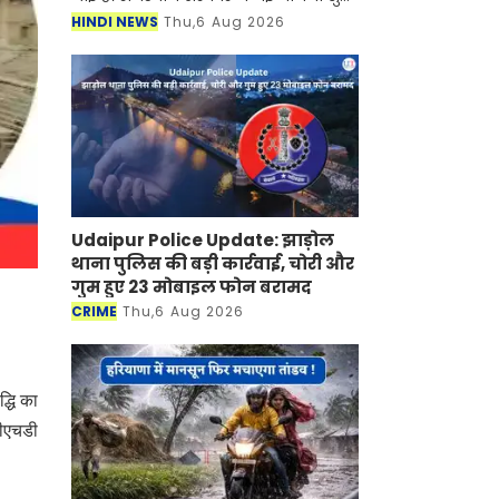
की है जिसके तहत अब महिलाओं को घर बैठे
HINDI NEWS
Thu,6 Aug 2026
रोजगार मिलने वाला है। जानकारी के
अनुसार सरकार द्वारा चला
Udaipur Police Update: झाड़ोल
थाना पुलिस की बड़ी कार्रवाई, चोरी और
गुम हुए 23 मोबाइल फोन बरामद
CRIME
Thu,6 Aug 2026
द्धि का
पीएचडी