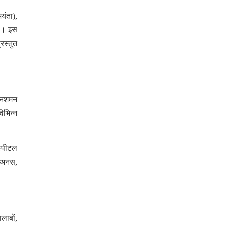
यंता),
हे। इस
रस्तुत
्निशमन
िभिन्न
स्पीटल
, अनस,
लाबों,