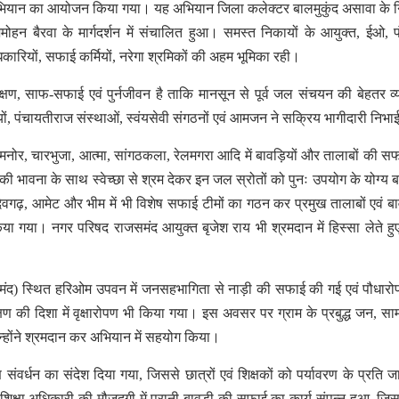
 अभियान का आयोजन किया गया। यह अभियान जिला कलेक्टर बालमुकुंद असावा के नि
मोहन बैरवा के मार्गदर्शन में संचालित हुआ। समस्त निकायों के आयुक्त, ईओ, 
िकारियों, सफाई कर्मियों, नरेगा श्रमिकों की अहम भूमिका रही।
रक्षण, साफ-सफाई एवं पुर्नजीवन है ताकि मानसून से पूर्व जल संचयन की बेहतर व्
ं, पंचायतीराज संस्थाओं, स्वंयसेवी संगठनों एवं आमजन ने सक्रिय भागीदारी निभा
खमनोर, चारभुजा, आत्मा, सांगठकला, रेलमगरा आदि में बावड़ियों और तालाबों की स
की भावना के साथ स्वेच्छा से श्रम देकर इन जल स्रोतों को पुनः उपयोग के योग्य बना
, देवगढ़, आमेट और भीम में भी विशेष सफाई टीमों का गठन कर प्रमुख तालाबों एवं बाव
या गया। नगर परिषद राजसमंद आयुक्त बृजेश राय भी श्रमदान में हिस्सा लेते ह
जसमंद) स्थित हरिओम उपवन में जनसहभागिता से नाड़ी की सफाई की गई एवं पौधार
क्षण की दिशा में वृक्षारोपण भी किया गया। इस अवसर पर ग्राम के प्रबुद्ध जन, स
 जिन्होंने श्रमदान कर अभियान में सहयोग किया।
 संवर्धन का संदेश दिया गया, जिससे छात्रों एवं शिक्षकों को पर्यावरण के प्रति 
शिक्षा अधिकारी की मौजूदगी में पुरानी बावड़ी की सफाई का कार्य संपन्न हुआ, जिस