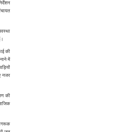
र्देशन
पंचायत
यवस्था
ई।
फाई की
ने में
ड़ियों
ुए नजर
ोपण की
ामाजिक
जागरूक
में जन