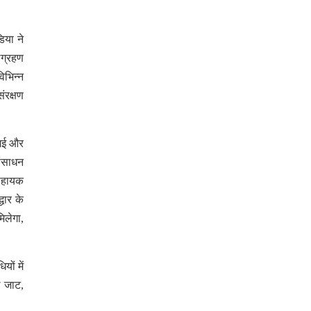
िया ने
लग्रहण
िभिन्न
ंरक्षण
 गई और
संसाधन
 सहायक
धार के
िलेगा,
ों में
ल जाट,