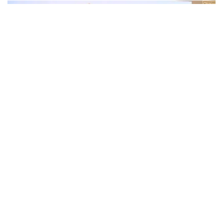
Join for live updates on
WhatsApp
Udaipur Times, BRICS Conference 2026: 10वीं
ब्रिक्स उद्योग मंत्रियों की बैठक भारत की अध्यक्षता में
गुरुवार को जयपुर में सफलतापूर्वक संपन्न हुई। इस
बैठक में ब्रिक्स सदस्य देशों के उद्योग मंत्रियों और
वरिष्ठ प्रतिनिधियों ने हिस्सा लिया, जिससे न्यू