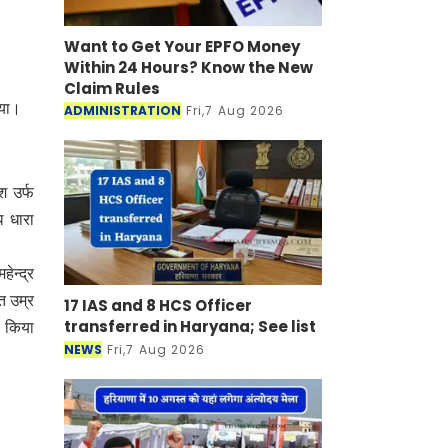
Want to Get Your EPFO Money
Within 24 Hours? Know the New
Claim Rules
िया।
ADMINISTRATION
Fri,7 Aug 2026
श उर्फ
 धारा
ेन्द्र
त उम्र
17 IAS and 8 HCS Officer
transferred in Haryana; See list
र किया
NEWS
Fri,7 Aug 2026