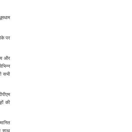
धूमधाम
ौके पर
त्व और
िभिन्न
नी सभी
डीपीएम
हों की
्मानित
के साथ