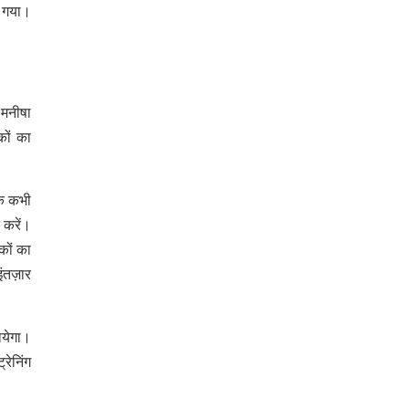
ा गया।
 मनीषा
कों का
तक कभी
 करें।
कों का
ंतज़ार
ायेगा।
रेनिंग