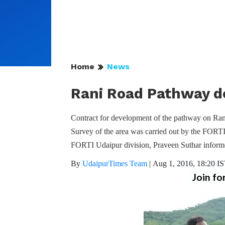
Home
News
Rani Road Pathway d
Contract for development of the pathway on Rani
Survey of the area was carried out by the FORTI
FORTI Udaipur division, Praveen Suthar informed
By
UdaipurTimes Team
|
Aug 1, 2016, 18:20 I
Join fo