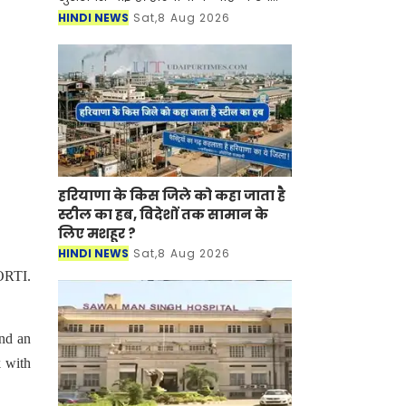
बाल विकास विभाग (WCD) द्वारा महिला
HINDI NEWS
Sat,8 Aug 2026
पर्यवेक्षक (Female Supervisor) के 108
पद स्थानांतरण/प्रतिनियुक्ति के
हरियाणा के किस जिले को कहा जाता है
स्टील का हब, विदेशों तक सामान के
लिए मशहूर ?
HINDI NEWS
Sat,8 Aug 2026
FORTI.
and an
k with