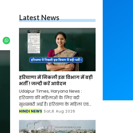
Latest News
हरियाणा में निकली इस विभाग में बड़ी
भर्ती ! जल्दी करें आवेदन
Udaipur Times, Haryana News :
हरियाणा की महिलाओं के लिए बड़ी
खुशखबरी आई है। हरियाणा के महिला एवं
बाल विकास विभाग (WCD) द्वारा महिला
HINDI NEWS
Sat,8 Aug 2026
पर्यवेक्षक (Female Supervisor) के 108
पद स्थानांतरण/प्रतिनियुक्ति के