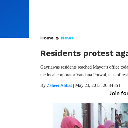
Home
News
Residents protest ag
Gayriawas residents reached Mayor’s office today 
the local corporator Vandana Porwal, tens of re
By
Zaheer Abbas
|
May 23, 2013, 20:34 IST
Join fo