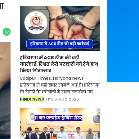
या
हरियाणा में ACB टीम की बड़ी
कार्रवाई, रिश्वत लेते पटवारी को रंगे हाथ
किया गिरफ्तार
Udaipur Times, Haryana news :
हरियाणा से बड़ी खबर सामने आई है। हरियाणा
के रेवाड़ी के कोसली में राज्य सतर्कता एवं
भ्रष्टाचार निरोधक ब्यूरो (SV&ACB) ने बड़ी
HINDI NEWS
Thu,6 Aug 2026
कार्रवाई करते हुए पटवारी को 4000 हजार
रुपए की र