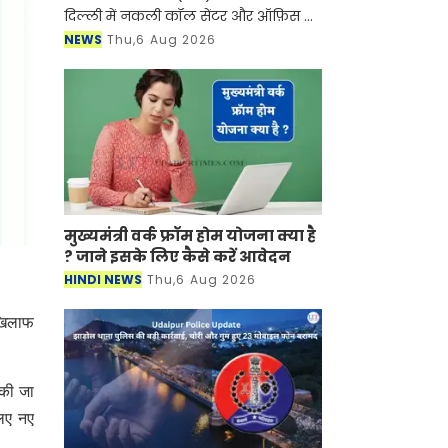
दिल्ली में नकली कॉल सेंटर और ऑफ़िस के
ज़रिए चल रहे एक बड़े इंटरनेशनल टेक-
NEWS
Thu,6 Aug 2026
सपोर्ट फ्रॉड और जबरन वसूली (extortion)
रैकेट का
मुख्यमंत्री वर्क फ्रॉम होम योजना क्या है
? जाने इसके लिए कैसे करें आवेदन
HINDI NEWS
Thu,6 Aug 2026
 खिलाफ
 की जा
लिए नए