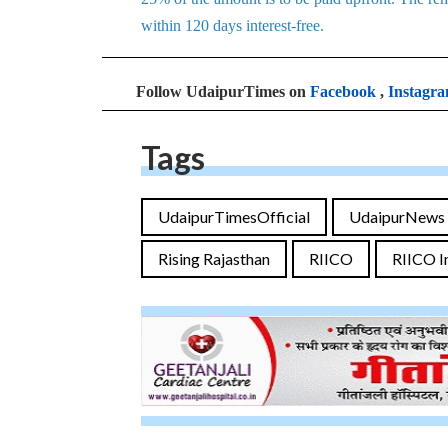
within 120 days interest-free.
Follow UdaipurTimes on
Facebook
,
Instagr
Tags
UdaipurTimesOfficial
UdaipurNews
Rising Rajasthan
RIICO
RIICO In