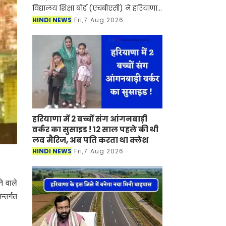
विद्यालय शिक्षा बोर्ड (एचबीएसी) ने हरियाणा
अध्यापक पात्रता परीक्षा (एचटेट)-2025 के
HINDI NEWS
Fri,7 Aug 2026
तीनों स्तरों (पीआरटी, टीजीटी और पीजीटी)
की फ
हरियाणा में 2 बच्चों संग आंगनबाड़ी
वर्कर का सुसाइड ! 12 साल पहले की थी
लव मैरिज, अब पति करता था क्लेश
HINDI NEWS
Fri,7 Aug 2026
े वाले
्तर्गत