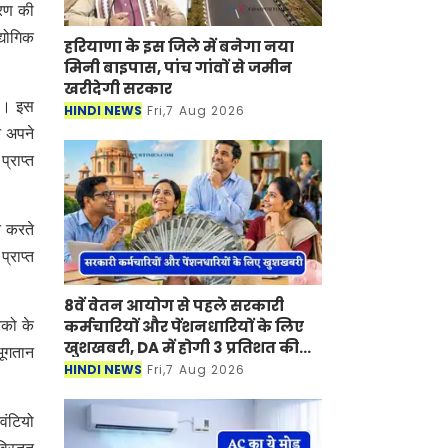
चरण की
्योगिक
हरियाणा के इस जिले में बनेगा नया
।
मिनी बाइपास, पांच गांवों से जमीन
खरीदेगी सरकार
ै। इस
HINDI NEWS
Fri,7 Aug 2026
े अपने
्राप्त
न करते
्राप्त
8वें वेतन आयोग से पहले सरकारी
कर्मचारियों और पेंशनधारियों के लिए
तको के
खुशखबरी, DA में होगी 3 प्रतिशत की
भूगतान
बढ़ोतरी ?
HINDI NEWS
Fri,7 Aug 2026
वंटियो