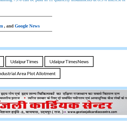
am
, and
Google News
UdaipurTimes
UdaipurTimesNews
dustrial Area Plot Allotment