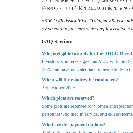
द्वारा जिला उद्योग एवं वाणिज्य केन्द्र द्वारा राज्
विवरण प्राप्त करने के लिये RIICO कार्यालय, उदयपुर 
#RIICO #IndustrialPlots #Udaipur #RajasthanIn
#WomenEntrepreneurs #DivyangReservation #V
FAQ Section:
Who is eligible to apply for the RIICO Direc
Investors who have signed an MoU with the Raja
2025 and have indicated land unavailability in t
When will the e-lottery be conducted?
3rd October 2025.
Which plots are reserved?
Some plots are reserved for women entrepreneurs,
personnel who died in service, and ex-serviceme
What are the payment options?
25% of the amount is to be paid upfront. The rem