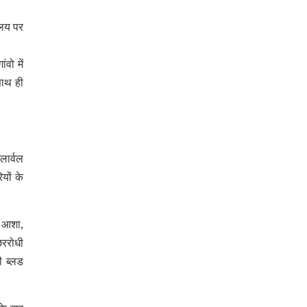
ालय पर
वो में
साथ ही
लार्वल
यों के
, आशा,
छररोधी
ी ब्लड