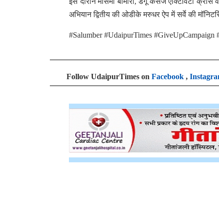
इस दौरान मौसमी बीमारी, डेंगू केसेज एक्टिविटी क्रॉस वे
अभियान द्वितीय की ओडीके मरुधर ऐप में सर्वे की मॉनिट
#Salumber #UdaipurTimes #GiveUpCampaign 
Follow UdaipurTimes on
Facebook
,
Instagr