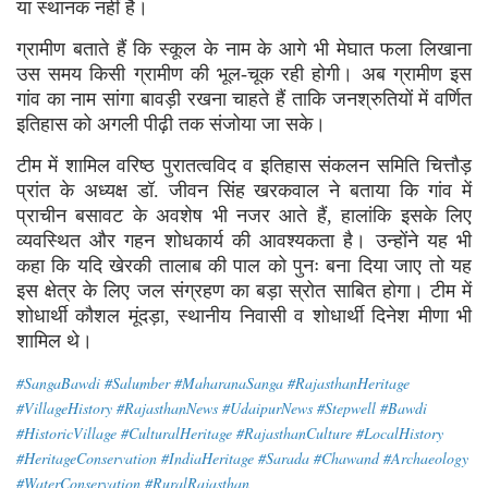
या स्थानक नहीं है।
ग्रामीण बताते हैं कि स्कूल के नाम के आगे भी मेघात फला लिखाना
उस समय किसी ग्रामीण की भूल-चूक रही होगी। अब ग्रामीण इस
गांव का नाम सांगा बावड़ी रखना चाहते हैं ताकि जनश्रुतियों में वर्णित
इतिहास को अगली पीढ़ी तक संजोया जा सके।
टीम में शामिल वरिष्ठ पुरातत्वविद व इतिहास संकलन समिति चित्तौड़
प्रांत के अध्यक्ष डॉ. जीवन सिंह खरकवाल ने बताया कि गांव में
प्राचीन बसावट के अवशेष भी नजर आते हैं, हालांकि इसके लिए
व्यवस्थित और गहन शोधकार्य की आवश्यकता है। उन्होंने यह भी
कहा कि यदि खेरकी तालाब की पाल को पुनः बना दिया जाए तो यह
इस क्षेत्र के लिए जल संग्रहण का बड़ा स्रोत साबित होगा। टीम में
शोधार्थी कौशल मूंदड़ा, स्थानीय निवासी व शोधार्थी दिनेश मीणा भी
शामिल थे।
#SangaBawdi #Salumber #MaharanaSanga #RajasthanHeritage
#VillageHistory #RajasthanNews #UdaipurNews #Stepwell #Bawdi
#HistoricVillage #CulturalHeritage #RajasthanCulture #LocalHistory
#HeritageConservation #IndiaHeritage #Sarada #Chawand #Archaeology
#WaterConservation #RuralRajasthan