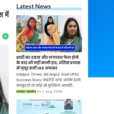
Latest News
 में
शादी का दबाव और लगातार फेल होने
के बाद भी नहीं मानी हार, अंतिम प्रयास
में नुपूर बनी IAS अफसर
Udaipur Times, IAS Nupur Goel UPSC
Success Story: कहते हैं अगर आपके इरादे
मजबूत हो तो कोई भी मुश्किल आपकी
सफलता की रुकावट नहीं बन सकती है।
HINDI NEWS
Fri,7 Aug 2026
ऐसी ही कहानी नुपूर गोयल की भी है जिन्होंने
UPSC सिविल सेवा प