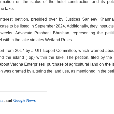
ormation on the status of the hotel construction and its pote
he lake.
interest petition, presided over by Justices Sanjeev Khann
se to be listed in September 2024. Additionally, they instructe
 weeks. Advocate Prashant Bhushan, representing the petiti
l within the lake violates Wetland Rules.
eport from 2017 by a UIT Expert Committee, which warned abou
nd the island (Top) within the lake. The petition, filed by the
out Vardha Enterprises' purchase of agricultural land on the i
on was granted by altering the land use, as mentioned in the peti
am
, and
Google News