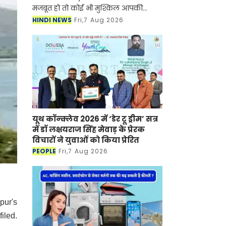
मजबूत हो तो कोई भी मुश्किल आपकी
सफलता की रुकावट नहीं बन सकती है।
HINDI NEWS
Fri,7 Aug 2026
ऐसी ही कहानी नुपूर गोयल की भी है जिन्होंने
UPSC सिविल सेवा प
यूथ कॉन्क्लेव 2026 में ‘डेर टू ड्रीम’ सत्र
में डॉ लक्षयराज सिंह मेवाड़ के प्रेरक
विचारों ने युवाओं को किया प्रेरित
PEOPLE
Fri,7 Aug 2026
pur's
iled.