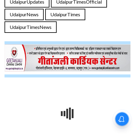
UdaipurUpdates
UdaipurTimesOfficial
UdaipurNews
UdaipurTimes
UdaipurTimesNews