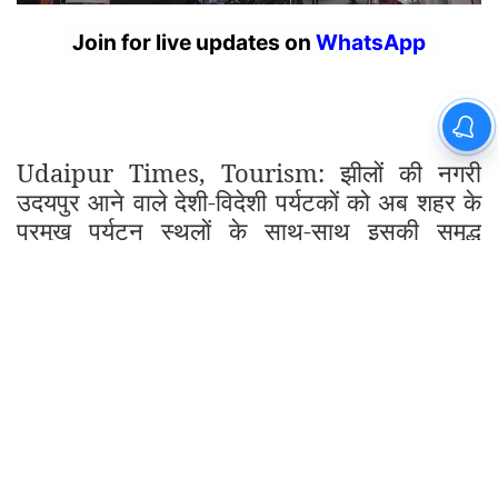
Udaipur Times, Tourism: झीलों की नगरी
उदयपुर आने वाले देशी-विदेशी पर्यटकों को अब शहर के
प्रमुख पर्यटन स्थलों के साथ-साथ इसकी समृद्ध
सांस्कृतिक विरासत, इतिहास, पारंपरिक कला एवं
जीवनशैली से रूबरू करवाने के लिए नगर निगम द्वारा नए
कलेवर में हेरिटेज वॉक को पुनः शुरू किया जा रहा है।
इसका विधिवत शुभारंभ रविवार को उदयपुर सांसद
मन्नालाल रावत, शहर विधायक ताराचंद जैन, ग्रामीण
विधायक फूलसिंह मीणा, संभागीय आयुक्त एवं नगर निगम
प्रशासक प्रज्ञा केवलरमानी तथा नगर निगम आयुक्त
अभिषेक खन्ना द्वारा किया जाएगा।
नगर निगम आयुक्त अभिषेक खन्ना ने बताया कि उदयपुर