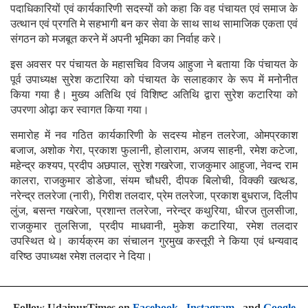
पदाधिकारियों एवं कार्यकारिणी सदस्यों को कहा कि वह पंचायत एवं समाज के
उत्थान एवं प्रगति मे सहभागी बन कर सेवा के साथ साथ सामाजिक एकता एवं
संगठन को मजबूत करने में अपनी भूमिका का निर्वाह करे।
इस अवसर पर पंचायत के महासचिव विजय आहुजा ने बताया कि पंचायत के
पूर्व उपाध्यक्ष सुरेश कटारिया को पंचायत के सलाहकार के रूप में मनोनीत
किया गया है। मुख्य अतिथि एवं विशिष्ट अतिथि द्वारा सुरेश कटारिया को
उपरणा ओढ़ा कर स्वागत किया गया।
समारोह में नव गठित कार्यकारिणी के सदस्य मोहन तलरेजा, ओमप्रकाश
बजाज, अशोक गेरा, प्रकाश फुलानी, होलाराम, अजय साहनी, रमेश कटेजा,
महेन्द्र कश्यप, प्रदीप अछपाल, सुरेश गखरेजा, राजकुमार आहुजा, नेवन्द राम
कालरा, राजकुमार डोडेजा, संयम चौधरी, दीपक बिलोची, विक्की खत्थड,
नरेन्द्र तलरेजा (नारी), गिरीश तलदार, प्रेम तलरेजा, प्रकाश बुधराज, दिलीप
लुंज, बसन्त गखरेजा, प्रशान्त तलरेजा, नरेन्द्र कथुरिया, धीरज तुलसीजा,
राजकुमार तुलसिजा, प्रदीप माधवानी, मुकेश कटारिया, रमेश तलदार
उपस्थित थे। कार्यक्रम का संचालन गुरमुख कस्तूरी ने किया एवं धन्यवाद
वरिष्ठ उपाध्यक्ष रमेश तलदार ने दिया।
Follow UdaipurTimes on
Facebook
,
Instagram
, and
Google