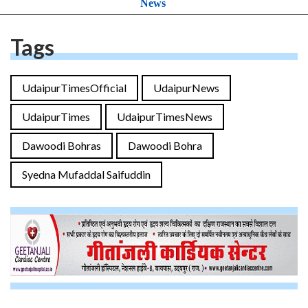
News
Tags
UdaipurTimesOfficial
UdaipurNews
UdaipurTimes
UdaipurTimesNews
Dawoodi Bohras
Dawoodi Bohra
Syedna Mufaddal Saifuddin