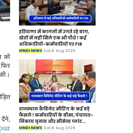
हरियाणा में कागजों में उगते रहे बाग,
खेतों में नहीं मिले एक भी पौधे ! कई
अधिकारियों-कर्मचारियों पर FIR
HINDI NEWS
Sat,8 Aug 2026
म को
फिर
,
 की।
ीड़ित
राजस्थान कैबिनेट मीटिंग के कई बड़े
फैसले ! कर्मचारियों के बीमा, पंचायत-
ेंने
,
निकाय चुनाव और सीमेन्ट प्लांट
pur
लगाने पर मुहर
HINDI NEWS
Sat,8 Aug 2026