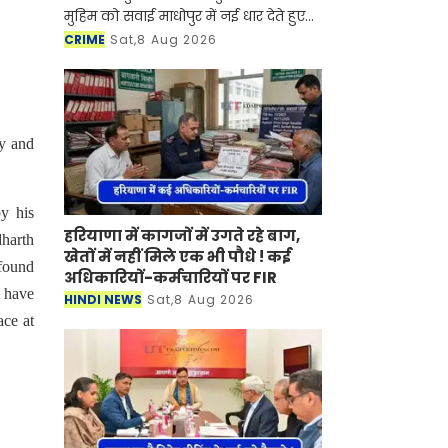
मुहिम को सवाई माधोपुर में नई धार देते हुए
सवाई माधोपुर एसपी ज्येष्ठा मैत्रेयी ने ‘पहले
CRIME
Sat,8 Aug 2026
परिवार, फिर मोहल्ला, फिर गांव’ की तर्ज प
ay and
y his
हरियाणा में कागजों में उगते रहे बाग,
dharth
खेतों में नहीं मिले एक भी पौधे ! कई
 found
अधिकारियों-कर्मचारियों पर FIR
t have
HINDI NEWS
Sat,8 Aug 2026
ace at