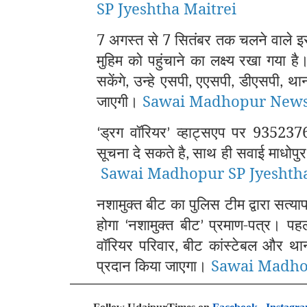
SP Jyeshtha Maitrei
7 अगस्त से 7 सितंबर तक चलने वाले 
मुहिम को पहुंचाने का लक्ष्य रखा गया ह
सकेंगे
उन्हे एसपी
एएसपी
डीएसपी
थान
,
,
,
,
जाएगी।
Sawai Madhopur New
ड्रग वॉरियर
व्हाट्सएप पर 935237
‘
’
सूचना दे सकते है
साथ ही सवाई माधोपुर
,
Sawai Madhopur SP Jyeshtha
नशामुक्त बीट का पुलिस टीम द्वारा सत्या
होगा
नशामुक्त बीट
प्रमाण-पत्र। पहल
‘
’
वॉरियर परिवार
बीट कांस्टेबल और थानाध
,
प्रदान किया जाएगा।
Sawai Madh