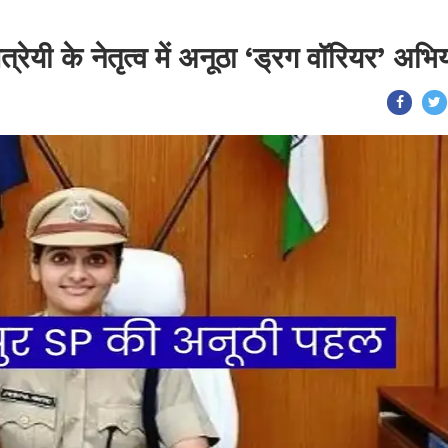
ैत्रेयी के नेतृत्व में अनूठा ‘ड्रग वॉरियर’ अभि