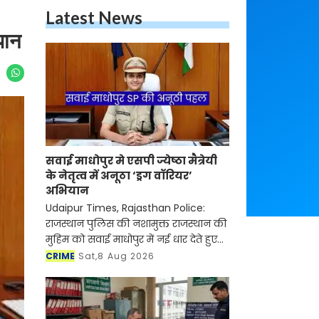
Latest News
यान
सवाई माधोपुर मे एसपी ज्येष्ठा मैत्रेयी
के नेतृत्व में अनूठा ‘ड्रग वॉरियर’
अभियान
Udaipur Times, Rajasthan Police:
राजस्थान पुलिस की नशामुक्त राजस्थान की
मुहिम को सवाई माधोपुर में नई धार देते हुए
सवाई माधोपुर एसपी ज्येष्ठा मैत्रेयी ने ‘पहले
CRIME
Sat,8 Aug 2026
परिवार, फिर मोहल्ला, फिर गांव’ की तर्ज प