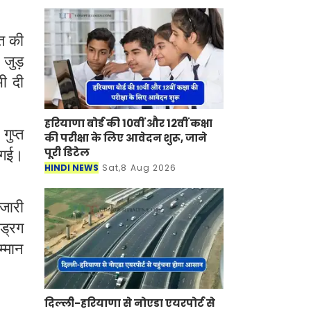
ति की
जुड़
भी दी
हरियाणा बोर्ड की 10वीं और 12वीं कक्षा
ुप्त
की परीक्षा के लिए आवेदन शुरू, जाने
ी गई।
पूरी डिटेल
HINDI NEWS
Sat,8 Aug 2026
 जारी
ड्रग
,
म्मान
दिल्ली-हरियाणा से नोएडा एयरपोर्ट से