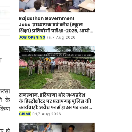
Rajasthan Government
Jobs: प्राध्यापक एवं कोच (स्कूल
शिक्षा) प्रतियोगी परीक्षा-2025, आयोग
ने जारी की हिंदी विषय की विचारित
JOB OPENING
Fri,7 Aug 2026
सूची
ग
ित्सा
राजस्थान, हरियाणा और मध्यप्रदेश
े के
के हिस्ट्रीशीटर पर प्रतापगढ़ पुलिस की
कार्यवाही: अवैध फार्म हाउस पर चला
 किया
बुलडोजर
CRIME
Fri,7 Aug 2026
ए थे