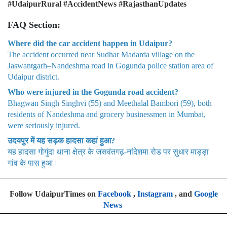
#UdaipurRural #AccidentNews #RajasthanUpdates
FAQ Section:
Where did the car accident happen in Udaipur?
The accident occurred near Sudhar Madarda village on the
Jaswantgarh–Nandeshma road in Gogunda police station area of
Udaipur district.
Who were injured in the Gogunda road accident?
Bhagwan Singh Singhvi (55) and Meethalal Bambori (59), both
residents of Nandeshma and grocery businessmen in Mumbai,
were seriously injured.
उदयपुर में यह सड़क हादसा कहां हुआ?
यह हादसा गोगुंदा थाना क्षेत्र के जसवंतगढ़-नांदेशमा रोड पर सुधार माड़ड़ा
गांव के पास हुआ।
Follow UdaipurTimes on
Facebook
,
Instagram
, and
Google
News