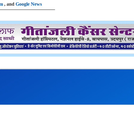
am
, and
Google News