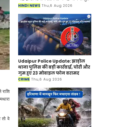
की है जिसके तहत अब महिलाओं को घर बैठे
HINDI NEWS
Thu,6 Aug 2026
रोजगार मिलने वाला है। जानकारी के
अनुसार सरकार द्वारा चला
Udaipur Police Update: झाड़ोल
थाना पुलिस की बड़ी कार्रवाई, चोरी और
गुम हुए 23 मोबाइल फोन बरामद
CRIME
Thu,6 Aug 2026
े राशि
 मथारा
 तो वे