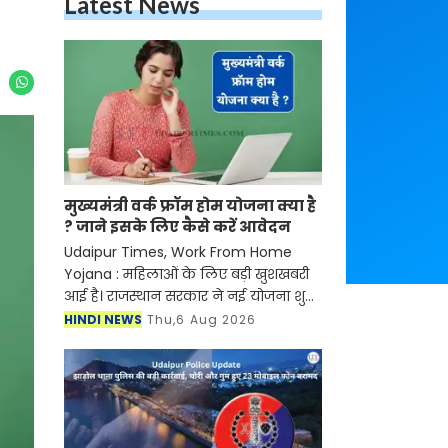
Latest News
मुख्यमंत्री वर्क फ्रॉम होम योजना क्या है
? जाने इसके लिए कैसे करें आवेदन
Udaipur Times, Work From Home
Yojana : महिलाओं के लिए बड़ी खुशखबरी
आई है। राजस्थान सरकार ने नई योजना शुरू
की है जिसके तहत अब महिलाओं को घर बैठे
HINDI NEWS
Thu,6 Aug 2026
रोजगार मिलने वाला है। जानकारी के
अनुसार सरकार द्वारा चला