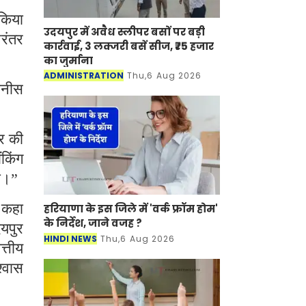
 किया
उदयपुर में अवैध स्लीपर बसों पर बड़ी
िरंतर
कार्रवाई, 3 लक्जरी बसें सीज, ₹75 हजार
का जुर्माना
ADMINISTRATION
Thu,6 Aug 2026
 अनीस
ार की
ंकिंग
गी।”
ए कहा
हरियाणा के इस जिले में 'वर्क फ्रॉम होम'
के निर्देश, जाने वजह ?
दयपुर
HINDI NEWS
Thu,6 Aug 2026
त्तीय
श्वास