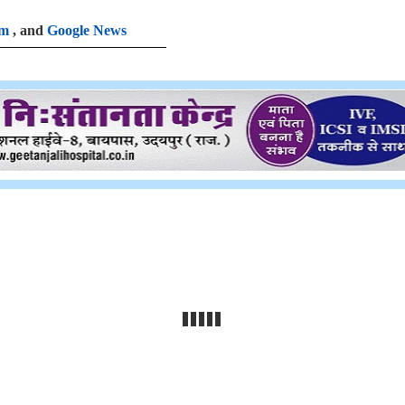
am
, and
Google News