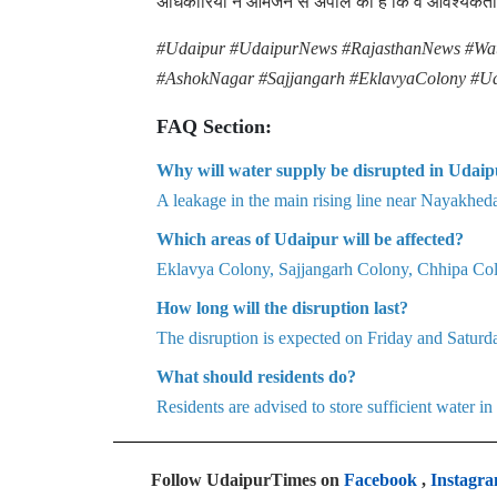
अधिकारियों ने आमजन से अपील की है कि वे आवश्यकतानुस
#Udaipur #UdaipurNews #RajasthanNews #Wat
#AshokNagar #Sajjangarh #EklavyaColony #U
FAQ Section:
Why will water supply be disrupted in Udai
A leakage in the main rising line near Nayakhe
Which areas of Udaipur will be affected?
Eklavya Colony, Sajjangarh Colony, Chhipa Co
How long will the disruption last?
The disruption is expected on Friday and Saturd
What should residents do?
Residents are advised to store sufficient water in
Follow UdaipurTimes on
Facebook
,
Instagr