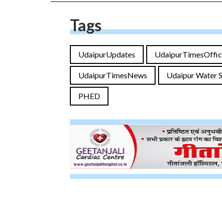
Tags
UdaipurUpdates
UdaipurTimesOffic
UdaipurTimesNews
Udaipur Water 
PHED