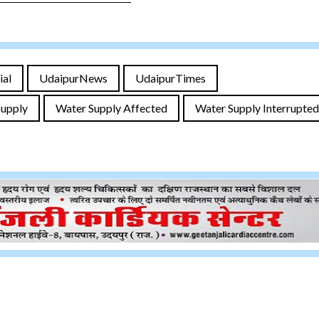
ial
UdaipurNews
UdaipurTimes
Supply
Water Supply Affected
Water Supply Interrupted