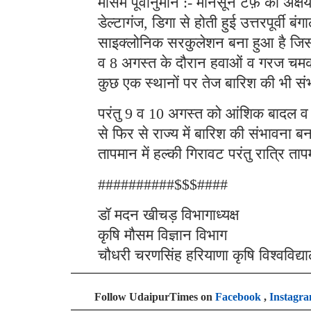
मौसम पूर्वानुमान :- मानसून टर्फ़ की अक
डेल्टागंज, डिगा से होती हुई उत्तरपूर्व
साइक्लोनिक सरकुलेशन बना हुआ है जिससे
व 8 अगस्त के दौरान हवाओं व गरज चमक के
कुछ एक स्थानों पर तेज बारिश की भी सं
परंतु 9 व 10 अगस्त को आंशिक बादल व 
से फिर से राज्य में बारिश की संभावना ब
तापमान में हल्की गिरावट परंतु रात्रि ताप
##########$$$####
डॉ मदन खीचड़ विभागाध्यक्ष
कृषि मौसम विज्ञान विभाग
चौधरी चरणसिंह हरियाणा कृषि विश्वविद्य
Follow UdaipurTimes on
Facebook
,
Instagr