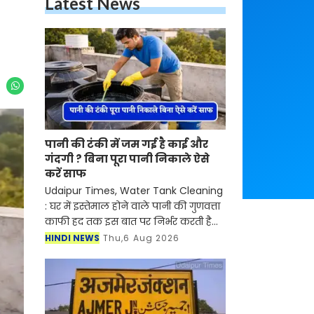
पानी की टंकी में जम गई है काई और
गंदगी ? बिना पूरा पानी निकाले ऐसे
करें साफ
Udaipur Times, Water Tank
Cleaning : घर में इस्तेमाल होने वाले
पानी की गुणवत्ता काफी हद तक इस बात
पर निर्भर करती है कि पानी की टंकी
HINDI NEWS
Thu,6 Aug 2026
कितनी साफ है। समय के साथ टंकी के
अंदर मिट्टी, काई, गाद और बैक्टीरिय