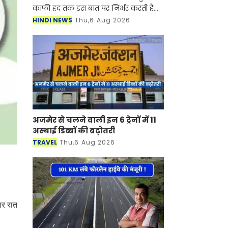
पानी की गुणवत्ता काफी हद तक इस बात
पर निर्भर करती है कि पानी की टंकी
HINDI NEWS
Thu,6 Aug 2026
कितनी साफ है। समय के साथ टंकी के
अंदर मिट्टी, काई, गाद और बैक्टीरिय
अजमेर से चलने वाली इन 6 ट्रेनों में 11
अस्थाई डिब्बों की बढ़ोतरी
TRAVEL
Thu,6 Aug 2026
ार रात