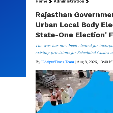
Home
Administration
Rajasthan Governmen
Urban Local Body Ele
State-One Election'
The way has now been cleared for incorpor
existing provisions for Scheduled Castes 
By
UdaipurTimes Team
|
Aug 8, 2026, 13:40 I