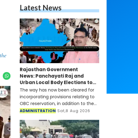
Latest News
the
Rajasthan Government
News: Panchayati Raj and
Urban Local Body Elections to
be Held under 'One State-One
The way has now been cleared for
Election' Framework
incorporating provisions relating to
OBC reservation, in addition to the
existing provisions for Scheduled
ADMINISTRATION
Sat,8 Aug 2026
Castes and Scheduled Tribes