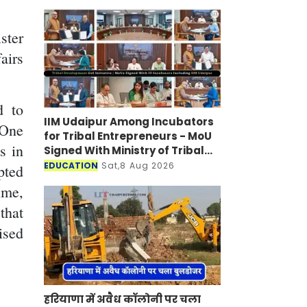
ster
airs
d to
IIM Udaipur Among Incubators
'One
for Tribal Entrepreneurs - MoU
s in
Signed With Ministry of Tribal
Affairs
EDUCATION
Sat,8 Aug 2026
pted
ime,
that
ised
हरियाणा में अवैध कॉलोनी पर चला