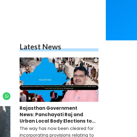
Latest News
Rajasthan Government
News: Panchayati Raj and
Urban Local Body Elections to
be Held under 'One State-One
The way has now been cleared for
Election' Framework
incorporating provisions relating to