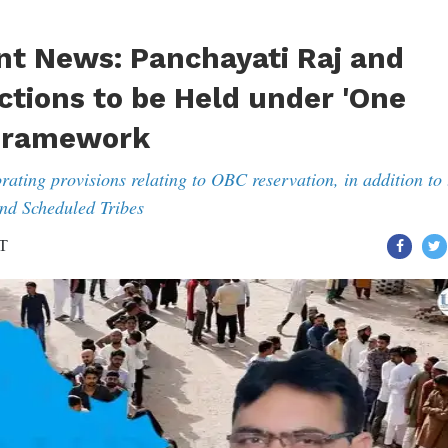
t News: Panchayati Raj and
ctions to be Held under 'One
 Framework
ating provisions relating to OBC reservation, in addition to 
and Scheduled Tribes
ST