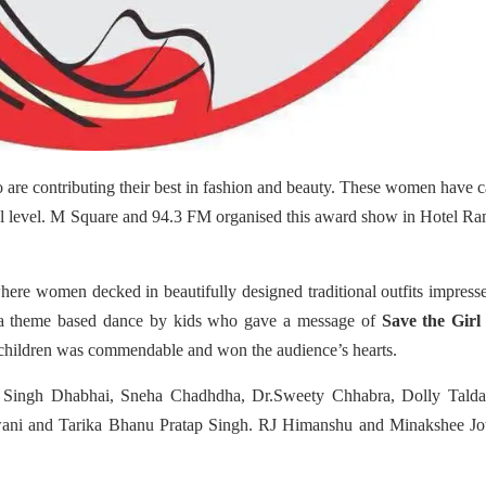
re contributing their best in fashion and beauty. These women have 
onal level. M Square and 94.3 FM organised this award show in Hotel R
ere women decked in beautifully designed traditional outfits impress
 a theme based dance by kids who gave a message of
Save the Girl 
children was commendable and won the audience’s hearts.
 Singh Dhabhai, Sneha Chadhdha, Dr.Sweety Chhabra, Dolly Taldar
ani and Tarika Bhanu Pratap Singh. RJ Himanshu and Minakshee Jo