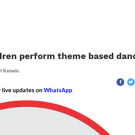
dren perform theme based dan
el Ramada.
r live updates on
WhatsApp