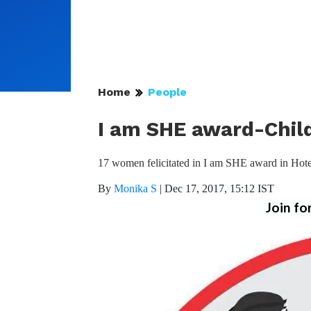
Home
People
I am SHE award-Chil
17 women felicitated in I am SHE award in Hot
By
Monika S
|
Dec 17, 2017, 15:12 IST
Join fo