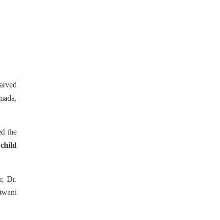
carved
amada,
ed the
child
, Dr.
twani