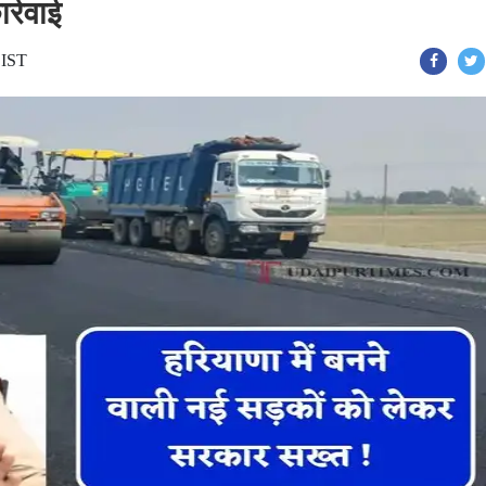
र्रवाई
 IST