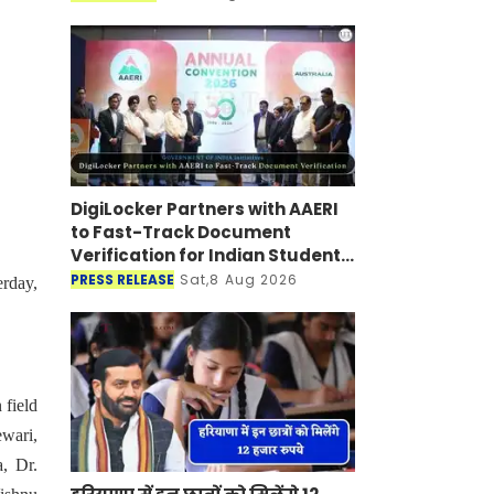
सुरक्षित और बाधा रहित आवाजाही की सुव
DigiLocker Partners with AAERI
to Fast-Track Document
Verification for Indian Students
Heading to Australia
PRESS RELEASE
Sat,8 Aug 2026
rday,
 field
wari,
, Dr.