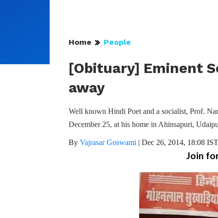
Home
People
[Obituary] Eminent S
away
Well known Hindi Poet and a socialist, Prof. Na
December 25, at his home in Ahinsapuri, Udaipu
By
Vajrasar Goswami
|
Dec 26, 2014, 18:08 IS
Join fo