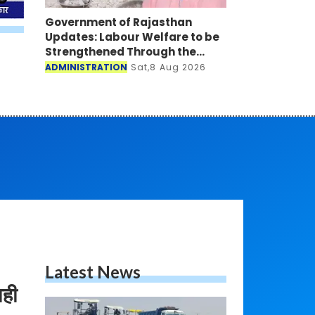
Government of Rajasthan
Updates: Labour Welfare to be
Strengthened Through the
Code Of Wages (Rajasthan)
ADMINISTRATION
Sat,8 Aug 2026
Rules 2026
Latest News
ाही