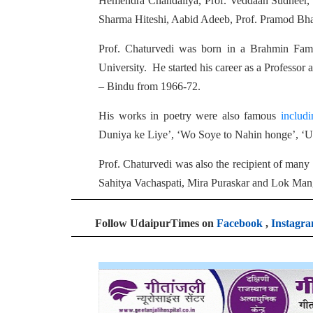
Hemendra Chandaliya, Prof. Veddaan Sudheer, 
Sharma Hiteshi, Aabid Adeeb, Prof. Pramod Bha
Prof. Chaturvedi was born in a Brahmin Fami
University. He started his career as a Professor 
– Bindu from 1966-72.
His works in poetry were also famous
includi
Duniya ke Liye’, ‘Wo Soye to Nahin honge’, ‘
Prof. Chaturvedi was also the recipient of many
Sahitya Vachaspati, Mira Puraskar and Lok Mang
Follow UdaipurTimes on
Facebook
,
Instagr