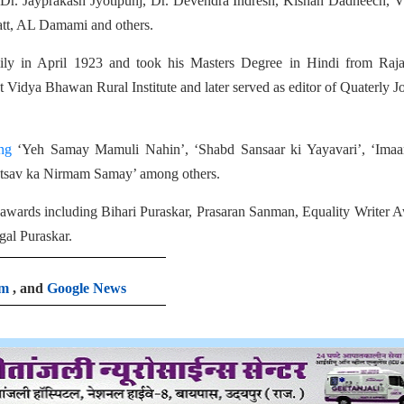
Dr. Jayprakash Jyotipunj, Dr. Devendra Indresh, Kishan Dadheech, V
tt, AL Damami and others.
ly in April 1923 and took his Masters Degree in Hindi from Raja
at Vidya Bhawan Rural Institute and later served as editor of Quaterly J
ng
‘Yeh Samay Mamuli Nahin’, ‘Shabd Sansaar ki Yayavari’, ‘Imaa
Utsav ka Nirmam Samay’ among others.
 awards including Bihari Puraskar, Prasaran Sanman, Equality Writer 
al Puraskar.
am
, and
Google News