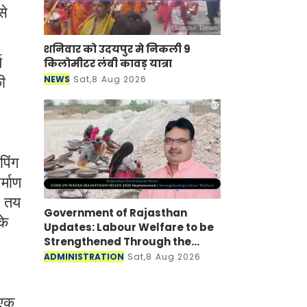
से
शनिवार को उदयपुर मे निकली 9
य
किलोमीटर लंबी कावड़ यात्रा
NEWS
Sat,8 Aug 2026
ी
पिंग
्माण
र तय
Government of Rajasthan
के
Updates: Labour Welfare to be
Strengthened Through the
Code Of Wages (Rajasthan)
ADMINISTRATION
Sat,8 Aug 2026
Rules 2026
 एक