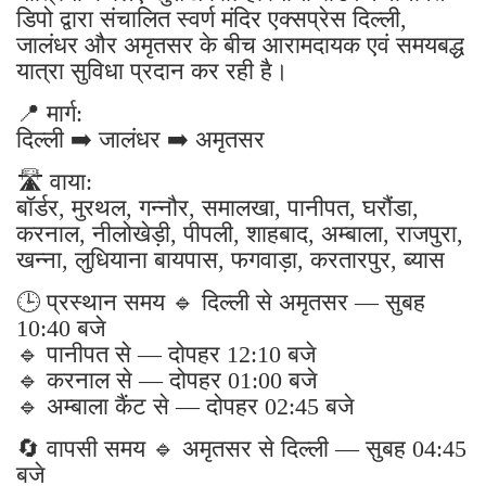
डिपो द्वारा संचालित स्वर्ण मंदिर एक्सप्रेस दिल्ली,
जालंधर और अमृतसर के बीच आरामदायक एवं समयबद्ध
यात्रा सुविधा प्रदान कर रही है।
📍 मार्ग:
दिल्ली ➡️ जालंधर ➡️ अमृतसर
🛣️ वाया:
बॉर्डर, मुरथल, गन्नौर, समालखा, पानीपत, घरौंडा,
करनाल, नीलोखेड़ी, पीपली, शाहबाद, अम्बाला, राजपुरा,
खन्ना, लुधियाना बायपास, फगवाड़ा, करतारपुर, ब्यास
🕒 प्रस्थान समय 🔹 दिल्ली से अमृतसर — सुबह
10:40 बजे
🔹 पानीपत से — दोपहर 12:10 बजे
🔹 करनाल से — दोपहर 01:00 बजे
🔹 अम्बाला कैंट से — दोपहर 02:45 बजे
🔄 वापसी समय 🔹 अमृतसर से दिल्ली — सुबह 04:45
बजे