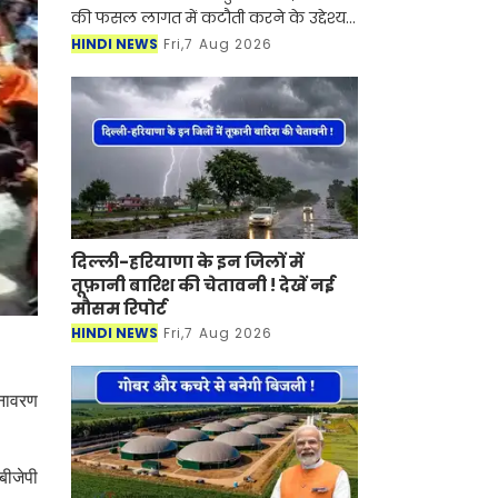
की फसल लागत में कटौती करने के उद्देश्य
से बड़ा अभियान शुरू हो रहा है। चौधरी चरण
HINDI NEWS
Fri,7 Aug 2026
सिंह हरियाणा कृषि विश्वविद्यालय अपने प्रदे
दिल्ली-हरियाणा के इन जिलों में
तूफ़ानी बारिश की चेतावनी ! देखें नई
मौसम रिपोर्ट
HINDI NEWS
Fri,7 Aug 2026
अनावरण
बीजेपी