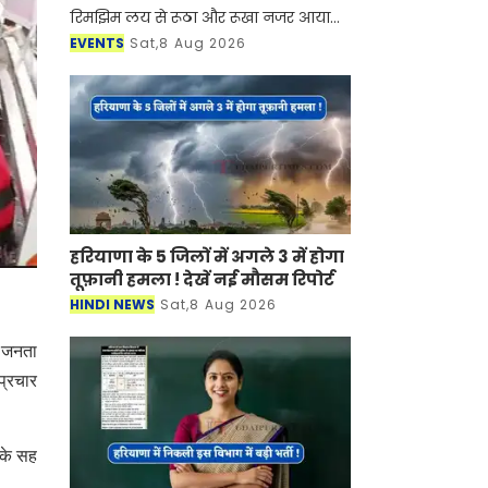
रिमझिम लय से रूठा और रूखा नजर आया
लेकिन शिल्पग्राम स्थित दर्पण सभागार मे
EVENTS
Sat,8 Aug 2026
सुरों की अपनी ऋतु हौले से आकार ले रही
थी। जिसमें कहीं राग म
हरियाणा के 5 जिलों में अगले 3 में होगा
तूफ़ानी हमला ! देखें नई मौसम रिपोर्ट
HINDI NEWS
Sat,8 Aug 2026
य जनता
 प्रचार
 के सह