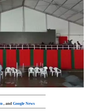
am
, and
Google News