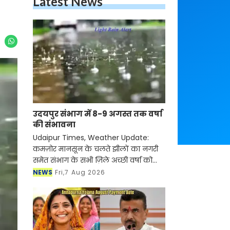
Latest News
उदयपुर संभाग में 8-9 अगस्त तक वर्षा
की संभावना
Udaipur Times, Weather Update:
कमज़ोर मानसून के चलते झीलों का नगरी
समेत संभाग के सभी ज़िले अच्छी वर्षा को
तरस रहे है। जुलाई माह बीत जाने के बाद भी
NEWS
Fri,7 Aug 2026
संभाग के जलाशयों में उम्मीद से कम पानी
की आवक हुई। मौस