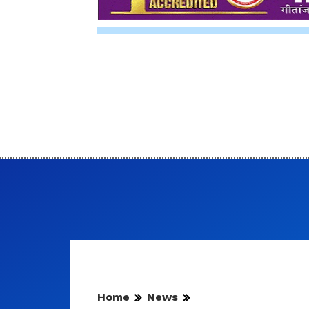
Home
News