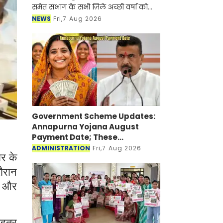
समेत संभाग के सभी ज़िले अच्छी वर्षा को
तरस रहे है। जुलाई माह बीत जाने के बाद भी
NEWS
Fri,7 Aug 2026
संभाग के जलाशयों में उम्मीद से कम पानी
की आवक हुई। मौस
Government Scheme Updates:
Annapurna Yojana August
Payment Date; These
Beneficiaries Will Get ₹3,000 on
ADMINISTRATION
Fri,7 Aug 2026
र के
August 17, Check EligibilityHere
दौरान
ा और
बेहतर