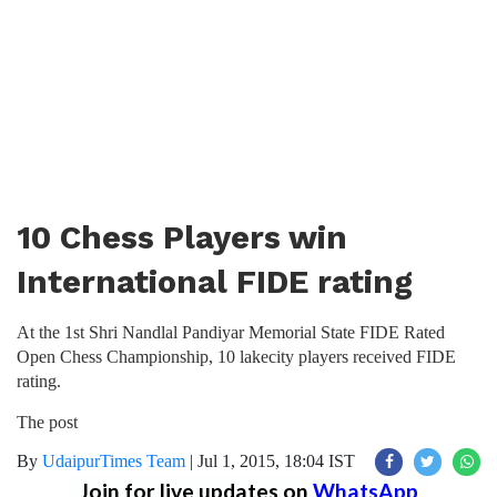
10 Chess Players win
International FIDE rating
At the 1st Shri Nandlal Pandiyar Memorial State FIDE Rated
Open Chess Championship, 10 lakecity players received FIDE
rating.
The post
By
UdaipurTimes Team
|
Jul 1, 2015, 18:04 IST
Join for live updates on
WhatsApp