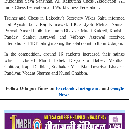
Buddhibal Seva Sansthan, All Rajputana Chess Association, All
India Chess Federation and World Chess Federation.
Trainer and Chess in Lakecity’s Secretary Vikas Sahu informed
that Ayush Jain, Raj Kumawat, LIC’s Jyoti Mehta, Naman
Porwal, Amar Habib, Krishnom Bhavsar, Mudit Kukreti, Kanishk
Pandey, Sanket Agrawal and Vaibhav Agrawal received
international FIDE rating making the total count to 85 in Udaipur.
In the competition, around 16 students increased their ratings
which included Mudit Babel, Divyanshu Babel, Manthan
Chittora, Kapil Dadhich, Sudhakar, Yash Mandawariya, Bhavesh
Pandiyar, Vedant Sharma and Kunal Chabbra.
Follow UdaipurTimes on
Facebook
,
Instagram
, and
Google
News