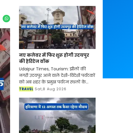
नए कलेवर में फिर शुरू होगी उदयपुर
की हेरिटेज वॉक
Udaipur Times, Tourism: झीलों की
नगरी उदयपुर आने वाले देशी-विदेशी पर्यटकों
को अब शहर के प्रमुख पर्यटन स्थलों के
साथ-साथ इसकी समृद्ध सांस्कृतिक विरासत,
TRAVEL
Sat,8 Aug 2026
इतिहास, पारंपरिक कला एवं जीवनशैली से
रूबरू करवान