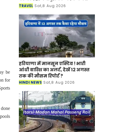
साथ-साथ इसकी समृद्ध सांस्कृतिक विरासत,
TRAVEL
Sat,8 Aug 2026
इतिहास, पारंपरिक कला एवं जीवनशैली से
रूबरू करवान
हरियाणा में मानसून एक्टिव ! भारी
आंधी बारिश का अलर्ट, देखें 12 अगस्त
ay be
तक की मौसम रिपोर्ट ?
on for
HINDI NEWS
Sat,8 Aug 2026
Sports
 done
 pools