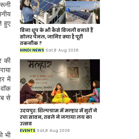
दरूनी
थानीय
े हुए
बिना धूप के भी कैसे बिजली बनाते हैं
सोलर पैनल, जानिए क्या है पूरी
तकनीक ?
HINDI NEWS
Sat,8 Aug 2026
र की
राया
 में
 वॉक
ीब से
उदयपुर: शिल्पग्राम में मल्हार में सुरों ने
रचा सावन, तबले ने जगाया लय का
उत्सव
EVENTS
Sat,8 Aug 2026
ो भी