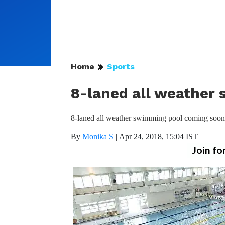
Home
Sports
8-laned all weather
8-laned all weather swimming pool coming soon
By
Monika S
|
Apr 24, 2018, 15:04 IST
Join fo