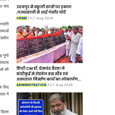
ॉल संघ
उदयपुर मे स्कूली छात्रों पर हमला
,पत्थरबाजी मे आई गंभीर चोटें
CRIME
Fri,7 Aug 2026
जनजाति
लिकाओं
ैंडबॉल
 गुणों
िश्वास
डिप्टी CM डॉ. प्रेमचंद बैरवा ने
नाओ की
बांदीकुई मे रोडवेज बस स्टैंड एवं
अस्पताल निर्माण कार्य का लोकार्पण-
शिलान्यास किया
ADMINISTRATION
Fri,7 Aug 2026
के लिए
ावत ने
म दिवस