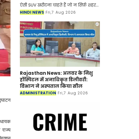
ऐसी SUV खरीदना चाहते हैं जो न सिर्फ़ शहर
की सड़कों पर, बल्कि पहाड़ों, कीचड़ और
HINDI NEWS
Fri,7 Aug 2026
ऊबड़-खाबड़ रास्तों पर भी शानदार परफ़ॉर्मेंस
दे, तो
Rajasthan News: अलवर के निशु
हॉस्पिटल में अनाधिकृत डिलीवरी:
विभाग ने अस्पताल किया सील
ADMINISTRATION
Fri,7 Aug 2026
द्घाटन
विधायक
 राज्य
ोसिएशन