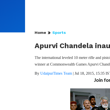
Home
Sports
Apurvi Chandela ina
The international leveled 10 meter rifle and pis
winner at Commonwealth Games Apurvi Chande
By
UdaipurTimes Team
|
Jul 18, 2015, 15:35 IS
Join fo