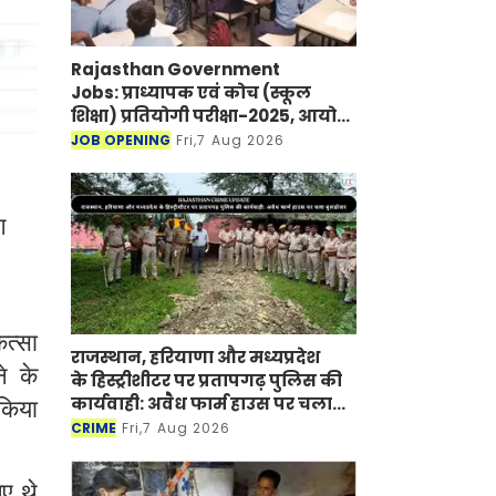
Rajasthan Government
Jobs: प्राध्यापक एवं कोच (स्कूल
शिक्षा) प्रतियोगी परीक्षा-2025, आयोग
ने जारी की हिंदी विषय की विचारित
JOB OPENING
Fri,7 Aug 2026
सूची
ग
ित्सा
राजस्थान, हरियाणा और मध्यप्रदेश
े के
के हिस्ट्रीशीटर पर प्रतापगढ़ पुलिस की
कार्यवाही: अवैध फार्म हाउस पर चला
 किया
बुलडोजर
CRIME
Fri,7 Aug 2026
ए थे