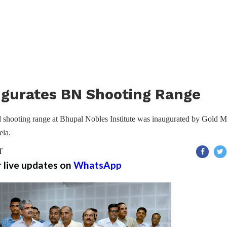
ugurates BN Shooting Range
tol shooting range at Bhupal Nobles Institute was inaugurated by Gold 
la.
T
r live updates on
WhatsApp