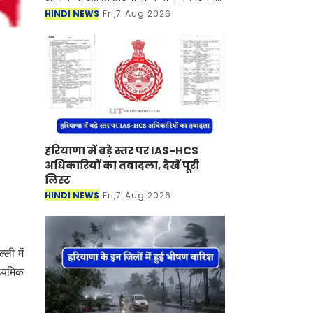
पैदावार के बीच चावल की खरीद, भंडारण और
HINDI NEWS
Fri,7 Aug 2026
बोनस भुगतान जैसी समस्याओं का सामना
कर रहे हरियाण
हरियाणा में बड़े स्तर पर IAS-HCS
अधिकारियों का तबादला, देखें पूरी
लिस्ट
HINDI NEWS
Fri,7 Aug 2026
ली में
ध्यमिक