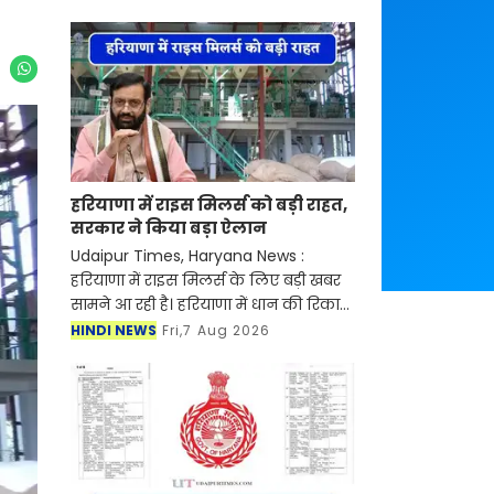
हरियाणा में राइस मिलर्स को बड़ी राहत,
सरकार ने किया बड़ा ऐलान
Udaipur Times, Haryana News :
हरियाणा में राइस मिलर्स के लिए बड़ी खबर
सामने आ रही है। हरियाणा में धान की रिकार्ड
पैदावार के बीच चावल की खरीद, भंडारण और
HINDI NEWS
Fri,7 Aug 2026
बोनस भुगतान जैसी समस्याओं का सामना
कर रहे हरियाण