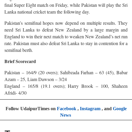
final Super Eight match on Friday, while Pakistan will play the Sri
Lanka national cricket team the following day.
Pakistan’s semifinal hopes now depend on multiple results. They
need Sri Lanka to defeat New Zealand by a large margin and
England to win their next match to weaken New Zealand’s net run
rate. Pakistan must also defeat Sri Lanka to stay in contention for a
semifinal berth.
Brief Scorecard
Pakistan – 164/9 (20 overs); Sahibzada Farhan – 63 (45), Babar
Azam – 25, Liam Dawson – 3/24
England – 165/8 (19.1 overs); Harry Brook – 100, Shaheen
Afridi- 4/30
Follow UdaipurTimes on
Facebook
,
Instagram
, and
Google
News