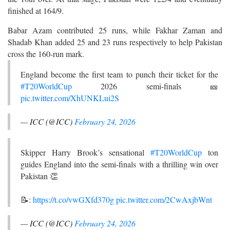
finished at 164/9.
Babar Azam contributed 25 runs, while Fakhar Zaman and
Shadab Khan added 25 and 23 runs respectively to help Pakistan
cross the 160-run mark.
England become the first team to punch their ticket for the
#T20WorldCup
2026 semi-finals 🎫
pic.twitter.com/XhUNKLui2S
— ICC (@ICC)
February 24, 2026
Skipper Harry Brook’s sensational
#T20WorldCup
ton
guides England into the semi-finals with a thrilling win over
Pakistan 👏
📝:
https://t.co/vwGXfd370g
pic.twitter.com/2CwAxjbWnt
— ICC (@ICC)
February 24, 2026