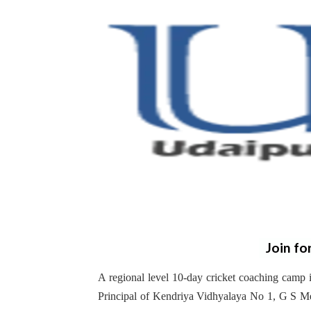
Join fo
A regional level 10-day cricket coaching camp
Principal of Kendriya Vidhyalaya No 1, G S Meht