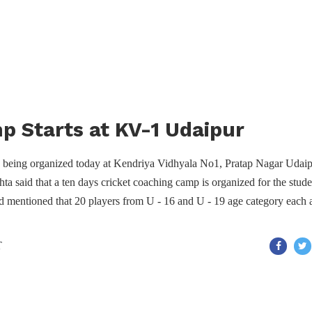
p Starts at KV-1 Udaipur
is being organized today at Kendriya Vidhyala No1, Pratap Nagar Udaip
 said that a ten days cricket coaching camp is organized for the stude
nd mentioned that 20 players from U - 16 and U - 19 age category each 
T