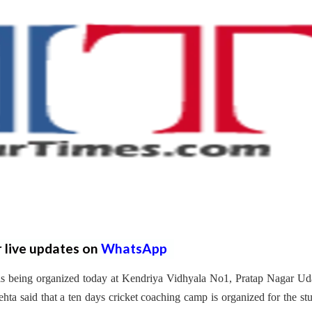
r live updates on
WhatsApp
 is being organized today at Kendriya Vidhyala No1, Pratap Nagar Ud
a said that a ten days cricket coaching camp is organized for the st