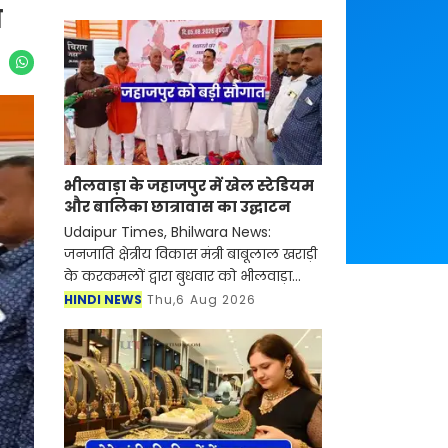
न
भीलवाड़ा के जहाजपुर में खेल स्टेडियम
और बालिका छात्रावास का उद्घाटन
Udaipur Times, Bhilwara News:
जनजाति क्षेत्रीय विकास मंत्री बाबूलाल खराड़ी
के करकमलों द्वारा बुधवार को भीलवाड़ा
जिले के जहाजपुर में विभिन्न विकास कार्यों
HINDI NEWS
Thu,6 Aug 2026
का लोकार्पण किया गया। Bhilwara News
इस अवसर पर