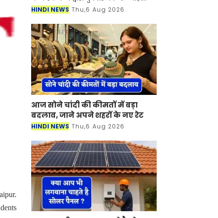
जिले के जहाजपुर में विभिन्न विकास कार्यों
HINDI NEWS
Thu,6 Aug 2026
का लोकार्पण किया गया। Bhilwara News
इस अवसर पर
आज सोने चांदी की कीमतों में बड़ा
बदलाव, जाने अपने शहरों के नए रेट
HINDI NEWS
Thu,6 Aug 2026
aipur.
udents