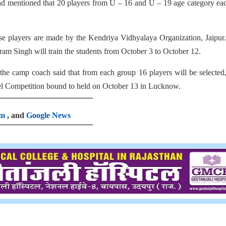
and mentioned that 20 players from U – 16 and U – 19 age category ea
ese players are made by the Kendriya Vidhyalaya Organization, Jaipu
am Singh will train the students from October 3 to October 12.
the camp coach said that from each group 16 players will be selecte
vel Competition bound to held on October 13 in Lucknow.
am
, and
Google News