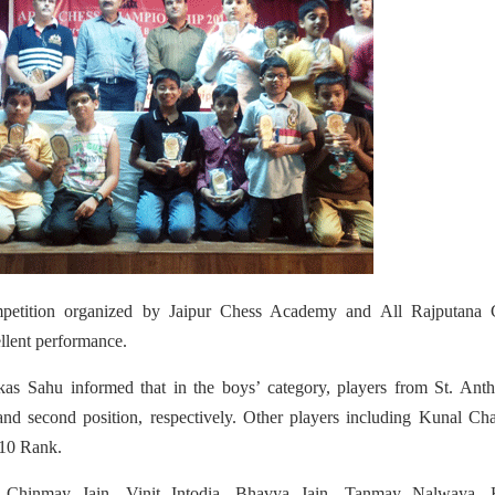
tition organized by Jaipur Chess Academy and All Rajputana 
ellent performance.
kas Sahu informed that in the boys’ category, players from St. Ant
d second position, respectively. Other players including Kunal Cha
 10 Rank.
 Chinmay Jain, Vinit Intodia, Bhavya Jain, Tanmay Nalwaya, 