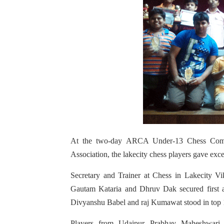
At the two-day ARCA Under-13 Chess Compe
Association, the lakecity chess players gave exc
Secretary and Trainer at Chess in Lakecity Vi
Gautam Kataria and Dhruv Dak secured first an
Divyanshu Babel and raj Kumawat stood in top
Players from Udaipur Prabhav Maheshwari,