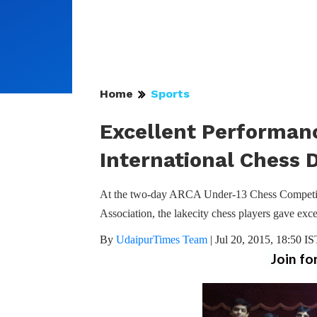
Home
Sports
Excellent Performanc
International Chess 
At the two-day ARCA Under-13 Chess Competit
Association, the lakecity chess players gave exc
By
UdaipurTimes Team
|
Jul 20, 2015, 18:50 IS
Join fo