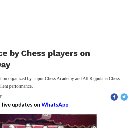
e by Chess players on
Day
ion organized by Jaipur Chess Academy and All Rajputana Chess
ellent performance.
T
r live updates on
WhatsApp