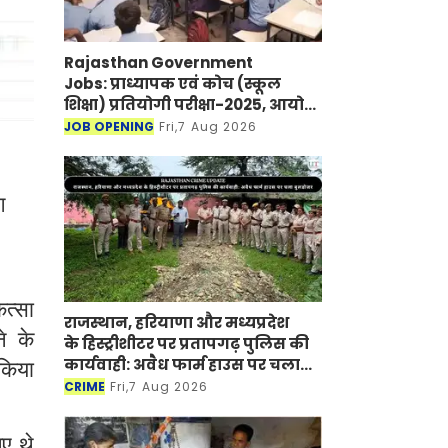
Rajasthan Government
Jobs: प्राध्यापक एवं कोच (स्कूल
शिक्षा) प्रतियोगी परीक्षा-2025, आयोग
ने जारी की हिंदी विषय की विचारित
JOB OPENING
Fri,7 Aug 2026
सूची
ग
ित्सा
राजस्थान, हरियाणा और मध्यप्रदेश
े के
के हिस्ट्रीशीटर पर प्रतापगढ़ पुलिस की
कार्यवाही: अवैध फार्म हाउस पर चला
 किया
बुलडोजर
CRIME
Fri,7 Aug 2026
ए थे