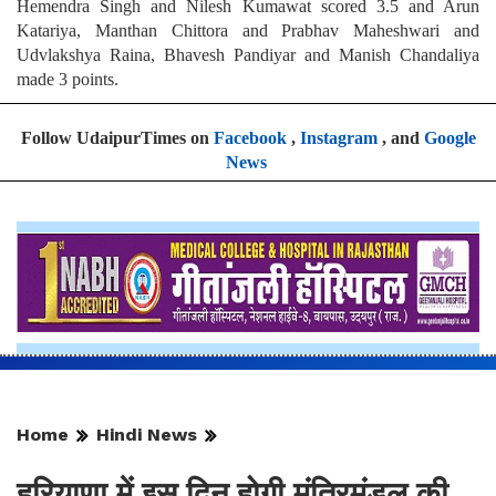
Hemendra Singh and Nilesh Kumawat scored 3.5 and Arun
Katariya, Manthan Chittora and Prabhav Maheshwari and
Udvlakshya Raina, Bhavesh Pandiyar and Manish Chandaliya
made 3 points.
Follow UdaipurTimes on
Facebook
,
Instagram
, and
Google
News
Home
Hindi News
हरियाणा में इस दिन होगी मंत्रिमंडल की