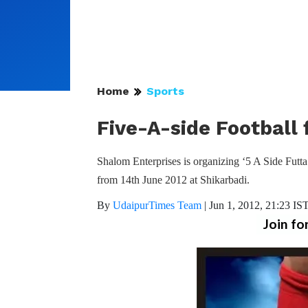
Home
Sports
Five-A-side Football
Shalom Enterprises is organizing ‘5 A Side Futta’
from 14th June 2012 at Shikarbadi.
By
UdaipurTimes Team
|
Jun 1, 2012, 21:23 IS
Join fo