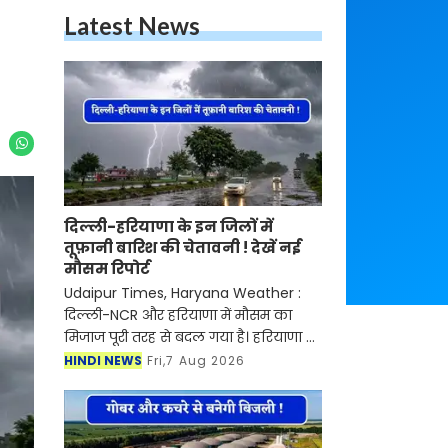
Latest News
दिल्ली-हरियाणा के इन जिलों में
तूफ़ानी बारिश की चेतावनी ! देखें नई
मौसम रिपोर्ट
Udaipur Times, Haryana Weather :
दिल्ली-NCR और हरियाणा में मौसम का
मिजाज पूरी तरह से बदल गया है। हरियाणा में
आज बारिश का पूरा माहौल बना हुआ है हर
HINDI NEWS
Fri,7 Aug 2026
तरफ काले बादल छाए हुए है जिससे अगले
कुछ घंटों में बार