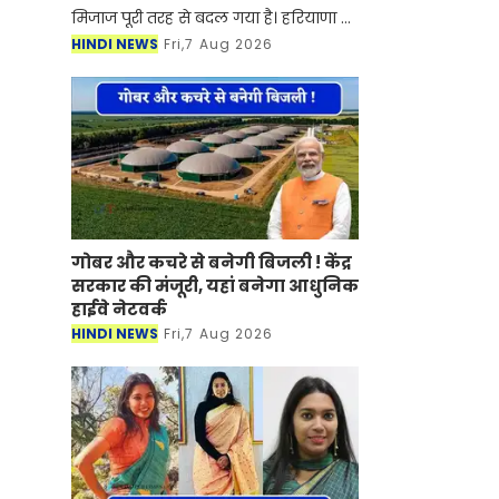
मिजाज पूरी तरह से बदल गया है। हरियाणा में
आज बारिश का पूरा माहौल बना हुआ है हर
HINDI NEWS
Fri,7 Aug 2026
तरफ काले बादल छाए हुए है जिससे अगले
कुछ घंटों में बार
गोबर और कचरे से बनेगी बिजली ! केंद्र
सरकार की मंजूरी, यहां बनेगा आधुनिक
हाईवे नेटवर्क
HINDI NEWS
Fri,7 Aug 2026