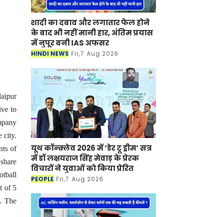
शादी का दबाव और लगातार फेल होने
के बाद भी नहीं मानी हार, अंतिम प्रयास
में नुपूर बनी IAS अफसर
HINDI NEWS
Fri,7 Aug 2026
daipur
ive to
ompany
 city.
यूथ कॉन्क्लेव 2026 में ‘डेर टू ड्रीम’ सत्र
nts of
में डॉ लक्षयराज सिंह मेवाड़ के प्रेरक
 share
विचारों ने युवाओं को किया प्रेरित
otball
PEOPLE
Fri,7 Aug 2026
t of 5
u. The