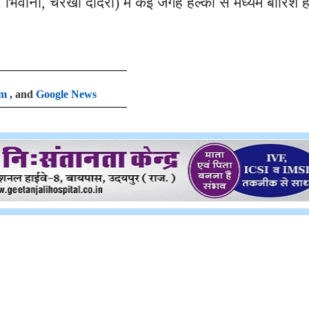
 भिवानी, चरखी दादरी) में कई जगह हल्की से मध्यम बारिश ह
am
, and
Google News