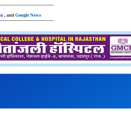
am
, and
Google News