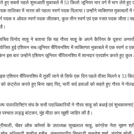
े हुए सबसे पहले शुरूआती मुकाबले में 53 किलो जूनियर भार वर्ग में भाग लेते हुए
क तालिका में भारत को पहला स्वर्ण पदक दिलाया l उन्होंने व्यक्तिगत मुकाबलों में 
ें स्वर्ण पदक व ओवल स्वर्ण पदक जीतकर, कुल तीन स्वर्ण एवं एक रजत पदक जीता l य
ल है।
चिव विनोद साहू ने बताया कि यह गौरव साहू के अपने कैरियर के दूसरा अन्तर्राष
ं आयोजित हुई एशियन सब-जूनियर चैंपियनशिप में व्यक्तिगत मुकाबले में एक स्वर्ण व 
 इस बार उन्होंने एशियन जूनियर चैंपियनशिप में शानदार प्रदर्शन करते हुए कुल
स एशियन चैंपियनशिप में तुर्की जाने से सिर्फ एक दिन पहले वीसा मिलने व 53 कि
वेट को कंट्रोल करते हुए बिना खाए पिए, भारी सर्द हवाओं को सहते हुए गौरव ने गोल्
य पावरलिफ्टिंग संघ के सभी पदाधिकारियों ने गौरव साहू को बधाई एवं शुभकामनाएं द
ंत पश्चात लड्डू बांटकर, मुंह मीठा कर खुशी जाहिर की है।
्रीमाली, चेंबर ऑफ कॉमर्स के उपाध्यक्ष सुखलाल साहू, कांग्रेस नेता भूषण श्र
 खेल अधिकारी शकील हुसैन, अंतरराष्ट्रीय खिलाड़ी कमलेश शर्मा, चंद्रेश सोनी, भू